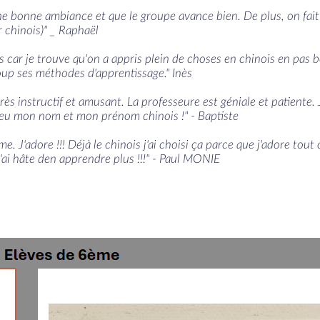
a une bonne ambiance et que le groupe avance bien. De plus, on fait
ir chinois)" _ Raphaël
s car je trouve qu'on a appris plein de choses en chinois en pas
oup ses méthodes d'apprentissage." Inès
rès instructif et amusant. La professeure est géniale et patiente.
 J'ai eu mon nom et mon prénom chinois !" - Baptiste
. J'adore !!! Déjà le chinois j'ai choisi ça parce que j'adore tout c
! J'ai hâte den apprendre plus !!!" - Paul MONIE