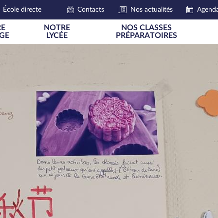
École directe
Contacts
Nos actualités
Agend
E
NOTRE
NOS CLASSES
GE
LYCÉE
PRÉPARATOIRES